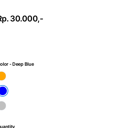
Rp. 30.000,-
olor
- Deep Blue
uantity