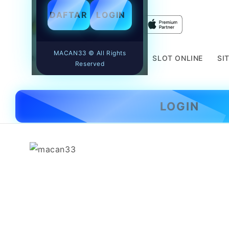
Skip to
DAFTAR
LOGIN
content
MACAN33 © All Rights
MACAN33
ANTI NAWALA
SLOT ONLINE
SI
Reserved
LOGIN
Skip to
product
information