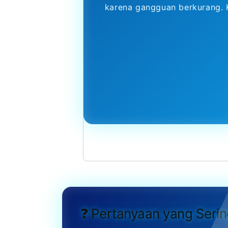
karena gangguan berkurang. 
❓ Pertanyaan yang Serin