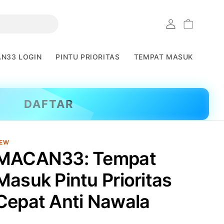
Log in
Cart
N33 LOGIN
PINTU PRIORITAS
TEMPAT MASUK
DAFTAR
EW
MACAN33: Tempat
Masuk Pintu Prioritas
Cepat Anti Nawala