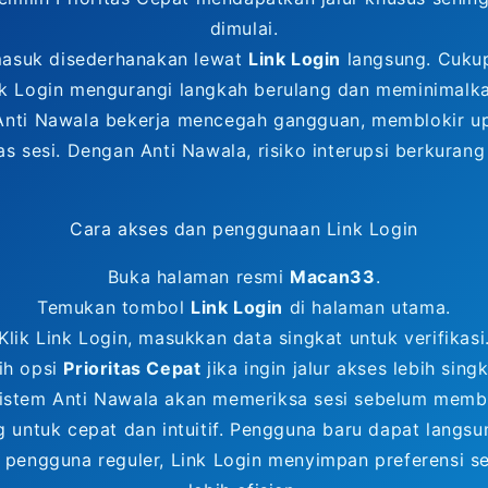
dimulai.
asuk disederhanakan lewat
Link Login
langsung. Cukup k
nk Login mengurangi langkah berulang dan meminimalka
Anti Nawala bekerja mencegah gangguan, memblokir u
tas sesi. Dengan Anti Nawala, risiko interupsi berkurang 
Cara akses dan penggunaan Link Login
Buka halaman resmi
Macan33
.
Temukan tombol
Link Login
di halaman utama.
Klik Link Login, masukkan data singkat untuk verifikasi
lih opsi
Prioritas Cepat
jika ingin jalur akses lebih singk
, sistem Anti Nawala akan memeriksa sesi sebelum memb
g untuk cepat dan intuitif. Pengguna baru dapat langs
gi pengguna reguler, Link Login menyimpan preferensi s