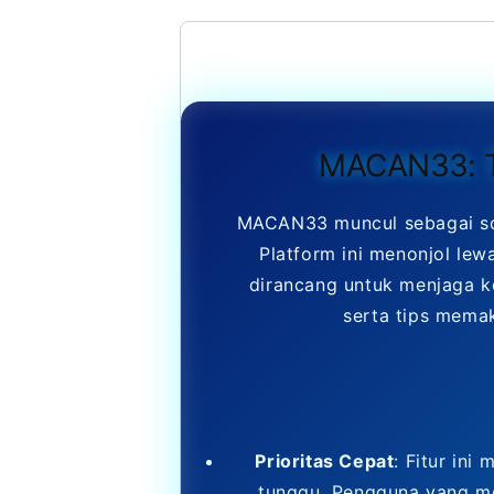
MACAN33: Te
MACAN33 muncul sebagai so
Platform ini menonjol lewa
dirancang untuk menjaga k
serta tips mema
Prioritas Cepat
: Fitur in
tunggu. Pengguna yang mem