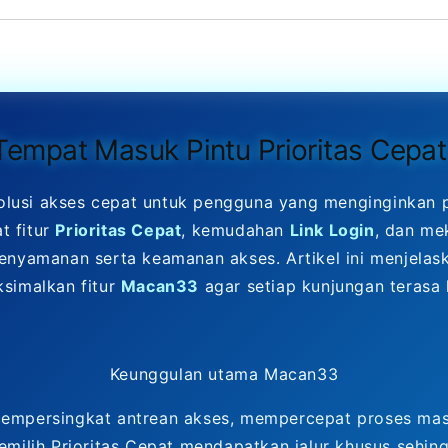
mpat Masuk Pintu Prioritas Cepat
lusi akses cepat untuk pengguna yang menginginkan 
t fitur
Prioritas Cepat
, kemudahan
Link Login
, dan m
enyamanan serta keamanan akses. Artikel ini menjelask
ksimalkan fitur
Macan33
agar setiap kunjungan terasa 
Keunggulan utama Macan33
i mempersingkat antrean akses, mempercepat proses ma
ilih Prioritas Cepat mendapatkan jalur khusus sehing