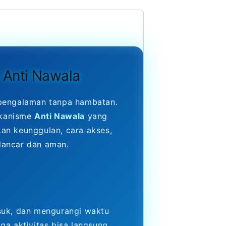
 Anti Nawala
pengalaman tanpa hambatan.
ekanisme
Anti Nawala
yang
an keunggulan, cara akses,
lancar dan aman.
suk, dan mengurangi waktu
ga aktivitas bisa langsung