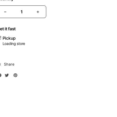
Decrease
Increase
quantity
quantity
for
for
et it fast
MACAN33:
MACAN33:
Tempat
Tempat
Pickup
Masuk
Masuk
Loading store
Pintu
Pintu
Prioritas
Prioritas
Cepat
Cepat
Anti
Anti
Share
Nawala
Nawala